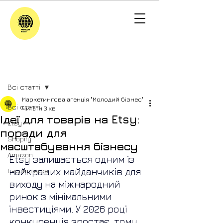
Пост
Всі статті
Маркетингова агенція "Молодий бізнес"
Всі статті
Читати 3 хв
Ідеї для товарів на Etsy:
Etsy
поради для
Shopify
масштабування бізнесу
Amazon
Etsy залишається одним із 
найкращих майданчиків для 
E-commerce
виходу на міжнародний 
ринок з мінімальними 
інвестиціями. У 2026 році 
конкуренція зростає, тому 