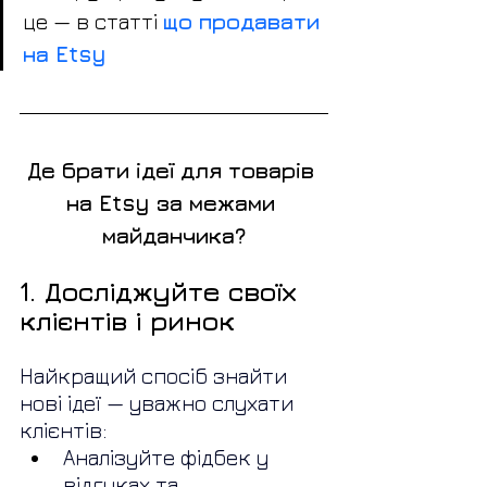
це — в статті 
що продавати 
на Etsy
Де брати ідеї для товарів 
на Etsy за межами 
майданчика?
1. Досліджуйте своїх 
клієнтів і ринок
Найкращий спосіб знайти 
нові ідеї — уважно слухати 
клієнтів:
Аналізуйте фідбек у 
відгуках та 