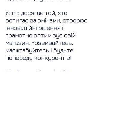
Успіх досягає той, хто 
встигає за змінами, створює 
інноваційні рішення і 
грамотно оптимізує свій 
магазин. Розвивайтесь, 
масштабуйтесь і будьте 
попереду конкурентів!
https://www.youtube.com/watch?
v=Ih2TtFlRZ1w&ab_channel=%D0%9C%D0%
BE%D0%BB%D0%BE%D0%B4%D0%B8%D0
%B9%D0%91%D1%96%D0%B7%D0%BD%D0
%B5%D1%81%5B%D0%A1%D0%BB%D0%B0
%D0%B2%D1%96%D0%BA%D0%9D%D0%B5
%D0%B4%D0%B1%D0%B0%D0%B9%D0%BB
%D0%BE%5D