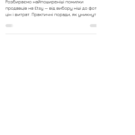
Etsy: як їх уникнути у 2026 році
Розбираємо найпоширеніші помилки
продавців на Etsy — від вибору ніші до фото,
цін і витрат. Практичні поради, як уникнути
їх і збільшити продажі.