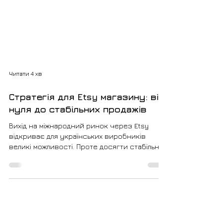
Читати 4 хв
Стратегія для Etsy магазину: від
нуля до стабільних продажів
Вихід на міжнародний ринок через Etsy
відкриває для українських виробників
великі можливості. Проте досягти стабільних
продажів можливо лише за умови чіткої
стратегії та системної роботи протягом
року. Дана стаття — це покрокова річна
стратегія Etsy із детальними поясненнями
для кожного етапу розвитку магазину.
Стратегія Etsy працює найкраще тоді, коли її