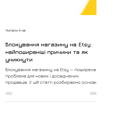
Читати 4 хв
Блокування магазину на Etsy:
найпоширеніші причини та як
уникнути
Блокування магазину на Etsy — поширена
проблема для нових і досвідчених
продавців. У цій статті розбираємо основні
причини блокування, включаючи бан
новачка, та пояснюємо, як відновити
акаунт.