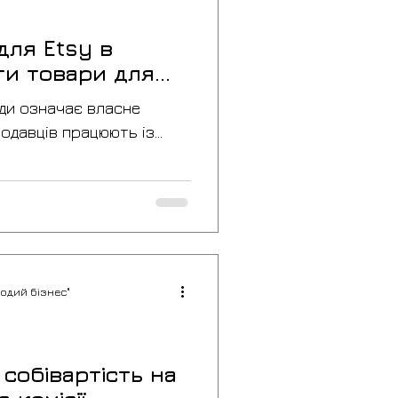
для Etsy в
ати товари для
ди означає власне
одавців працюють із
 напівфабрикатами,
ними майстернями чи
шно будують бізнес на
 ми розглянемо, де
я Etsy в Україні, які
ють, на що звертати
одий бізнес"
 уникнути типових
означає працювати з
tsy Постачальники для
собівартість на