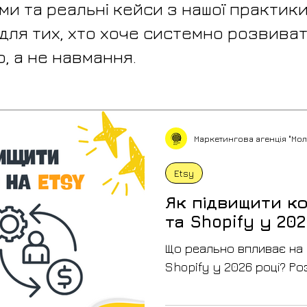
и та реальні кейси з нашої практики
ля тих, хто хоче системно розвиват
, а не навмання.
Маркетингова агенція "Мол
Etsy
Як підвищити ко
та Shopify у 202
Що реально впливає на 
Shopify у 2026 році? Р
допомагають підвищуват
mobile experience, рекл