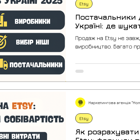
Etsy
Постачальники 
Україні: де шук
продажу
Продаж на Etsy не завж
виробництво. Багато пр
готовими товарами або
співпрацюють з локаль
постачальниками й успі
платформі. У цій статті
шукати постачальників дл
формати співпраці існу
Маркетингова агенція "Мол
увагу при виборі та як
помилок на старті. Що 
Etsy
постачальниками для E
Як розрахувати 
Etsy — це виробник