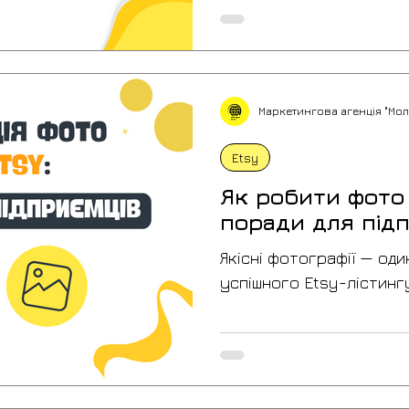
товару.
Маркетингова агенція "Мол
Etsy
Як робити фото 
поради для під
Якісні фотографії — оди
успішного Etsy-лістингу
розглядаємо, як створи
побудувати ефективну
використовувати банери
показуємо практичні пр
підвищити CTR, довіру п