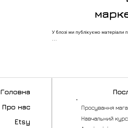
марк
У блозі ми публікуємо матеріали 
Тут зібрані статті про маркетплей
бізнесу.

Ми ділимося реальним практичним
Окрему увагу приділяємо темам ро
штучного інтелекту та нових канал
Головна
Пос
Матеріали блогу будуть корисні п
маркетплейсами або планують ма
Про нас
Просування мага
Навчальний курс
Etsy