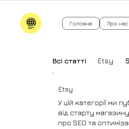
Головна
Про нас
Всі статті
Etsy
S
Etsy
У цій категорії ми п
від старту магазину
про SEO та оптимізац