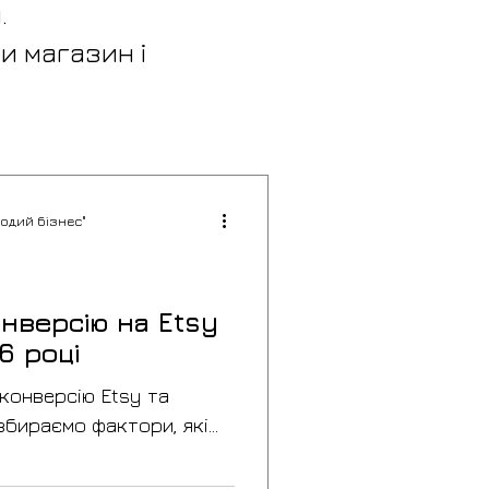
.
и магазин і
одий бізнес"
нверсію на Etsy
6 році
конверсію Etsy та
озбираємо фактори, які
и продажі: фото, довіра,
ама, аналітика та подача