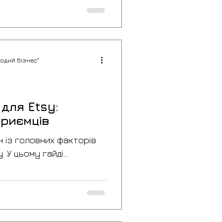
одий бізнес"
для Etsy:
приємців
н із головних факторів
. У цьому гайді
ти головне фото,
 фотогалерею,
 та відео, а також
иклади, які допоможуть
окупців і конверсію