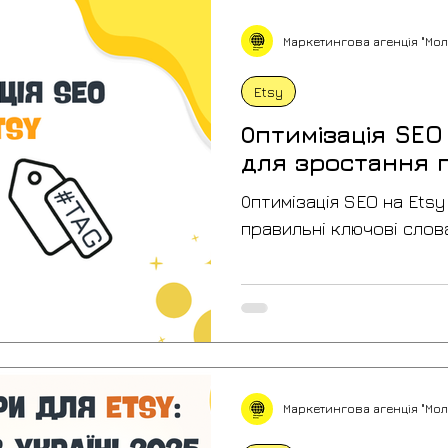
магазину.
Маркетингова агенція "Мол
Etsy
Оптимізація SEO
для зростання 
Оптимізація SEO на Ets
правильні ключові слов
системна робота з пошу
структурою лістингів, 
стабільно зростати в о
хаотичних змін.
Маркетингова агенція "Мол