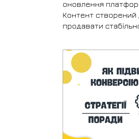
оновлення платформ
Контент створений д
продавати стабільно