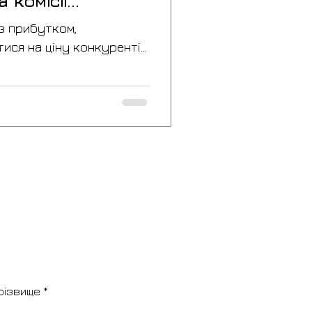
 комісії
з прибутком,
ися на ціну конкурентів
. Ключове — розуміти
кожного товару з
. Собівартість на Etsy
и і виробництво. Вона
авку, комісії платформи,
 змінні витрати, які
інальний прибуток. Без
гко: поставити занадто
в нуль” або в мінус неп
прізвище