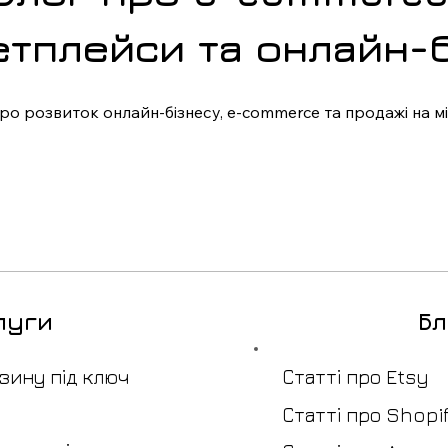
етплейси та онлайн-б
про розвиток онлайн-бізнесу, e-commerce та продажі на 
си, цифрові інструменти, аналітику, автоматизацію та суч
 досвідом, кейсами клієнтів, власними експериментами 
боти з маркетплейсами (Etsy, Shopify, Amazon), впливу
ів продажів.

луги
Бл
ідприємцям, які розвивають онлайн-бізнес, запускають м
сштабування продажів на міжнародних ринках.
зину під ключ
Статті про Etsy
Статті про Shopi