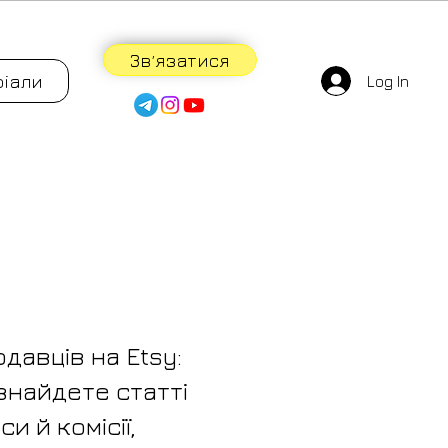
Звʼязатися
ріали
Log In
давців на Etsy:
знайдете статті
и й комісії,