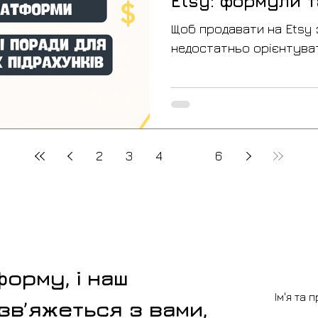
Etsy: формули та
платформи
Щоб продавати на Etsy 
недостатньо орієнтуват
або “ринкову” вартість
реальну собівартість 
урахуванням усіх витрат
— це не тільки матеріал
включає упаковку, дост
2
3
4
5
6
платіжні витрати та інші
напряму впливають на ф
точного розрахунку ле
низьку ціну працювати “
форму, і наш
Ім'я та 
вʼяжеться з вами,