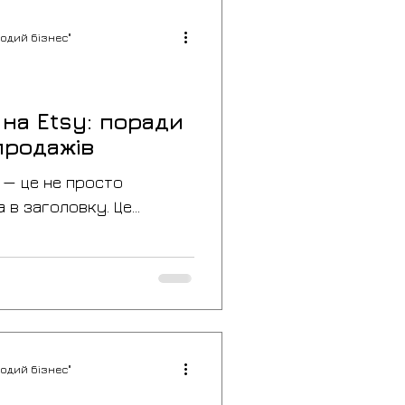
одий бізнес"
 на Etsy: поради
продажів
y — це не просто
а в заголовку. Це
ком, аналітикою та
яка допомагає магазину
рганічній видимості без
одий бізнес"