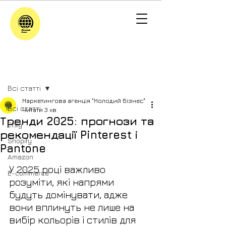
Пост
Всі статті
Маркетингова агенція "Молодий бізнес"
Всі статті
Читати 3 хв
Тренди 2025: прогнози та
Etsy
рекомендації Pinterest і
Shopify
Pantone
Amazon
У 2025 році важливо 
E-commerce
розуміти, які напрями 
будуть домінувати, адже 
вони вплинуть не лише на 
вибір кольорів і стилів для 