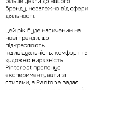
більше уваги до вашого 
бренду, незалежно від сфери 
діяльності. 
Цей рік буде насиченим на 
нові тренди, що 
підкреслюють 
індивідуальність, комфорт та 
художню виразність. 
Pinterest пропонує 
експериментувати зі 
стилями, а Pantone задає 
теплу, затишну гаму для всіх 
сфер життя. 
У цьому відео 
розбираємо 
тренди від Etsy. А також 
виходимо за межі і 