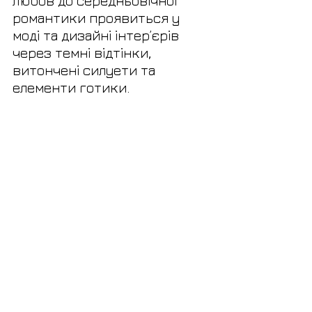
Любов до середньовічної 
романтики проявиться у 
моді та дизайні інтер’єрів 
через темні відтінки, 
витончені силуети та 
елементи готики.